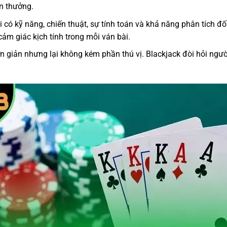
ận thưởng.
i có kỹ năng, chiến thuật, sự tính toán và khả năng phân tích đố
ảm giác kịch tính trong mỗi ván bài.
n giản nhưng lại không kém phần thú vị. Blackjack đòi hỏi ngườ