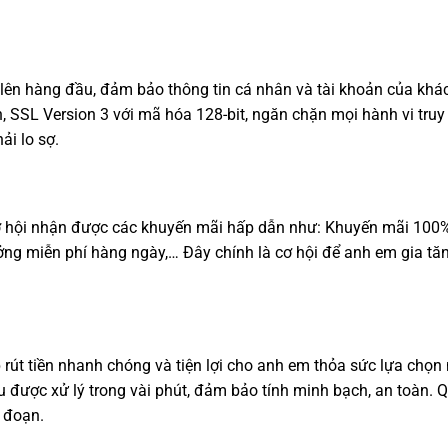
lên hàng đầu, đảm bảo thông tin cá nhân và tài khoản của khác
 SSL Version 3 với mã hóa 128-bit, ngăn chặn mọi hành vi truy c
ải lo sợ.
cơ hội nhận được các khuyến mãi hấp dẫn như: Khuyến mãi 100% 
ưởng miễn phí hàng ngày,… Đây chính là cơ hội để anh em gia tăn
rút tiền nhanh chóng và tiện lợi cho anh em thỏa sức lựa chọn
đều được xử lý trong vài phút, đảm bảo tính minh bạch, an toàn
 đoạn.