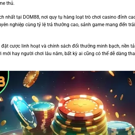
me thủ.
 nhất tại DOM88, nơi quy tụ hàng loạt trò chơi casino đỉnh cao
huyên nghiệp cùng tỷ lệ trả thưởng cao, sảnh game mang đến tr
 đặt cược linh hoạt và chính sách đổi thưởng minh bạch, nền t
ời mới hay người chơi lâu năm, bất kỳ ai cũng có thể dễ dàng t