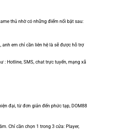
game thủ nhờ có những điểm nổi bật sau:
 anh em chỉ cần liên hệ là sẽ được hỗ trợ
 : Hotline, SMS, chat trực tuyến, mạng xã
hiện đại, từ đơn giản đến phức tạp, DOM88
ăm. Chỉ cần chọn 1 trong 3 cửa: Player,