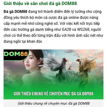
Giới thiệu về sân chơi đá gà DOM88
Đá gà DOM88
đang trở thành điểm đến lý tưởng cho cộng
đồng yêu thích bộ môn cá cược đá gà online được nâng
cấp mạnh mẽ nhờ công nghệ số. Với việc kết nối trực tiếp
đến các trường gà danh tiếng như GA28 và WS268, người
chơi có thể theo dõi từng trận đấu với hình ảnh sắc nét như
đang ngồi tại khán đài.
Giới thiệu chung về chuyên mục đá gà DOM88