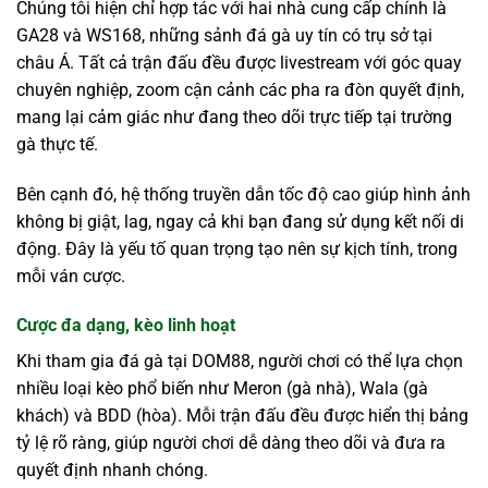
Chúng tôi hiện chỉ hợp tác với hai nhà cung cấp chính là
GA28 và WS168, những sảnh đá gà uy tín có trụ sở tại
châu Á. Tất cả trận đấu đều được livestream với góc quay
chuyên nghiệp, zoom cận cảnh các pha ra đòn quyết định,
mang lại cảm giác như đang theo dõi trực tiếp tại trường
gà thực tế.
Bên cạnh đó, hệ thống truyền dẫn tốc độ cao giúp hình ảnh
không bị giật, lag, ngay cả khi bạn đang sử dụng kết nối di
động. Đây là yếu tố quan trọng tạo nên sự kịch tính, trong
mỗi ván cược.
Cược đa dạng, kèo linh hoạt
Khi tham gia đá gà tại DOM88, người chơi có thể lựa chọn
nhiều loại kèo phổ biến như Meron (gà nhà), Wala (gà
khách) và BDD (hòa). Mỗi trận đấu đều được hiển thị bảng
tỷ lệ rõ ràng, giúp người chơi dễ dàng theo dõi và đưa ra
quyết định nhanh chóng.