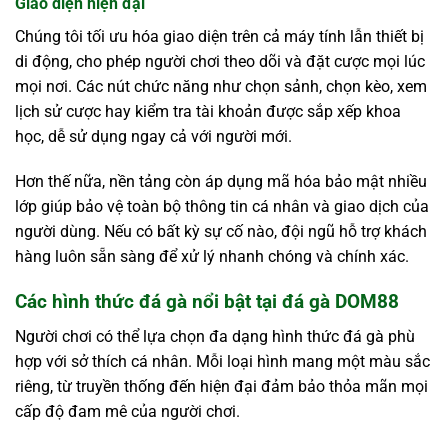
Giao diện hiện đại
Chúng tôi tối ưu hóa giao diện trên cả máy tính lẫn thiết bị
di động, cho phép người chơi theo dõi và đặt cược mọi lúc
mọi nơi. Các nút chức năng như chọn sảnh, chọn kèo, xem
lịch sử cược hay kiểm tra tài khoản được sắp xếp khoa
học, dễ sử dụng ngay cả với người mới.
Hơn thế nữa, nền tảng còn áp dụng mã hóa bảo mật nhiều
lớp giúp bảo vệ toàn bộ thông tin cá nhân và giao dịch của
người dùng. Nếu có bất kỳ sự cố nào, đội ngũ hỗ trợ khách
hàng luôn sẵn sàng để xử lý nhanh chóng và chính xác.
Các hình thức đá gà nổi bật tại đá gà DOM88
Người chơi có thể lựa chọn đa dạng hình thức đá gà phù
hợp với sở thích cá nhân. Mỗi loại hình mang một màu sắc
riêng, từ truyền thống đến hiện đại đảm bảo thỏa mãn mọi
cấp độ đam mê của người chơi.