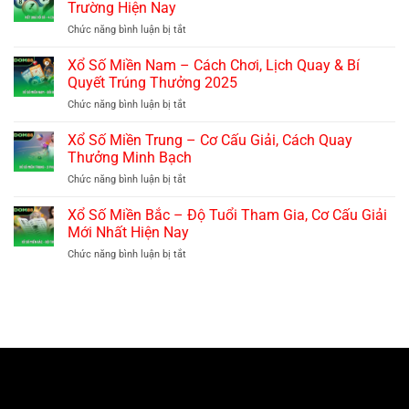
Tốc
Ưu
Trường Hiện Nay
Hiệu
–
Việt
Quả
Chức năng bình luận bị tắt
ở
Trải
Nhất
Nhất
Kết
Nghiệm
Thị
Quả
Xổ Số Miền Nam – Cách Chơi, Lịch Quay & Bí
Xổ
Trường
Xổ
Số
Quyết Trúng Thưởng 2025
Năm
Số
5
2025
Chức năng bình luận bị tắt
ở
–
Phút/1
Xổ
4
Lần
Số
Xổ Số Miền Trung – Cơ Cấu Giải, Cách Quay
Cách
Quay
Miền
Tra
Thưởng Minh Bạch
Hấp
Nam
Cứu
Dẫn
Chức năng bình luận bị tắt
ở
–
Phổ
Nhất
Xổ
Cách
Biến
2025
Số
Xổ Số Miền Bắc – Độ Tuổi Tham Gia, Cơ Cấu Giải
Chơi,
Trên
Miền
Lịch
Mới Nhất Hiện Nay
Thị
Trung
Quay
Trường
Chức năng bình luận bị tắt
ở
–
&
Hiện
Xổ
Cơ
Bí
Nay
Số
Cấu
Quyết
Miền
Giải,
Trúng
Bắc
Cách
Thưởng
–
Quay
2025
Độ
Thưởng
Tuổi
Minh
Tham
Bạch
Gia,