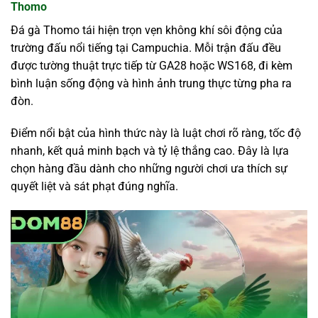
Thomo
Đá gà Thomo tái hiện trọn vẹn không khí sôi động của
trường đấu nổi tiếng tại Campuchia. Mỗi trận đấu đều
được tường thuật trực tiếp từ GA28 hoặc WS168, đi kèm
bình luận sống động và hình ảnh trung thực từng pha ra
đòn.
Điểm nổi bật của hình thức này là luật chơi rõ ràng, tốc độ
nhanh, kết quả minh bạch và tỷ lệ thắng cao. Đây là lựa
chọn hàng đầu dành cho những người chơi ưa thích sự
quyết liệt và sát phạt đúng nghĩa.