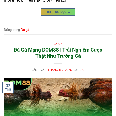
mọi thiết bị hiện nay. Giới thiệu […]
TIẾP TỤC ĐỌC
→
Đăng trong
Đá gà
ĐÁ GÀ
Đá Gà Mạng DOM88 | Trải Nghiệm Cược
Thật Như Trường Gà
ĐĂNG VÀO
THÁNG 8 2, 2025
BỞI
SEO
02
Th8