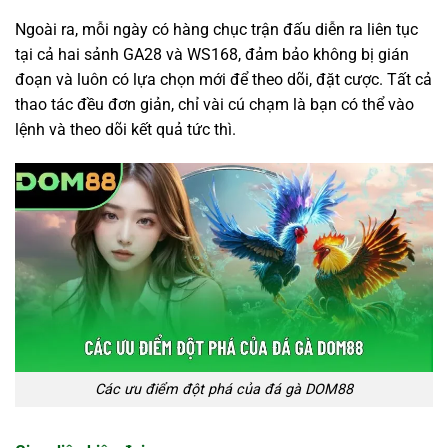
Ngoài ra, mỗi ngày có hàng chục trận đấu diễn ra liên tục
tại cả hai sảnh GA28 và WS168, đảm bảo không bị gián
đoạn và luôn có lựa chọn mới để theo dõi, đặt cược. Tất cả
thao tác đều đơn giản, chỉ vài cú chạm là bạn có thể vào
lệnh và theo dõi kết quả tức thì.
Các ưu điểm đột phá của đá gà DOM88