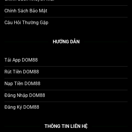
Chính Sách Bảo Mật
Câu Hỏi Thường Gặp
HƯỚNG DẪN
Tải App DOM88
Rút Tiền DOM88
Nạp Tiền DOM88
Đăng Nhập DOM88
Đăng Ký DOM88
THÔNG TIN LIÊN HỆ