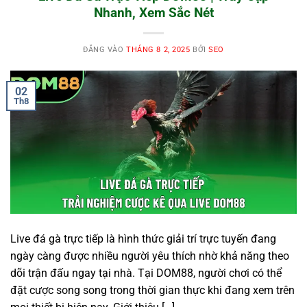
Nhanh, Xem Sắc Nét
ĐĂNG VÀO
THÁNG 8 2, 2025
BỞI
SEO
02
Th8
Live đá gà trực tiếp là hình thức giải trí trực tuyến đang
ngày càng được nhiều người yêu thích nhờ khả năng theo
dõi trận đấu ngay tại nhà. Tại DOM88, người chơi có thể
đặt cược song song trong thời gian thực khi đang xem trên