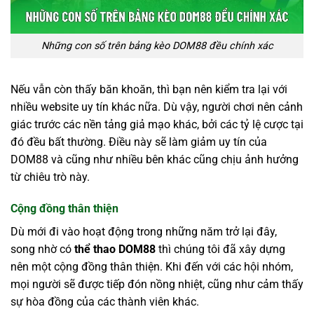
Những con số trên bảng kèo DOM88 đều chính xác
Nếu vẫn còn thấy băn khoăn, thì bạn nên kiểm tra lại với
nhiều website uy tín khác nữa. Dù vậy, người chơi nên cảnh
giác trước các nền tảng giả mạo khác, bởi các tỷ lệ cược tại
đó đều bất thường. Điều này sẽ làm giảm uy tín của
DOM88 và cũng như nhiều bên khác cũng chịu ảnh hưởng
từ chiêu trò này.
Cộng đồng thân thiện
Dù mới đi vào hoạt động trong những năm trở lại đây,
song nhờ có
thể thao DOM88
thì chúng tôi đã xây dựng
nên một cộng đồng thân thiện. Khi đến với các hội nhóm,
mọi người sẽ được tiếp đón nồng nhiệt, cũng như cảm thấy
sự hòa đồng của các thành viên khác.