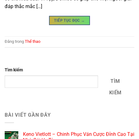
đáp thắc mắc […]
TIẾP TỤC ĐỌC
→
Đăng trong
Thể thao
Tìm kiếm
TÌM
KIẾM
BÀI VIẾT GẦN ĐÂY
Keno Vietlott – Chinh Phục Ván Cược Đỉnh Cao Tại