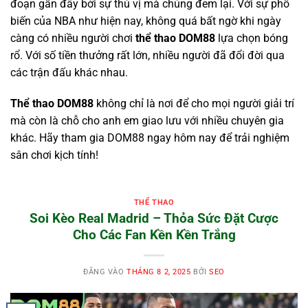
đoạn gần đây bởi sự thú vị mà chúng đem lại. Với sự phổ
biến của NBA như hiện nay, không quá bất ngờ khi ngày
càng có nhiều người chơi
thể thao DOM88
lựa chọn bóng
rổ. Với số tiền thưởng rất lớn, nhiều người đã đổi đời qua
các trận đấu khác nhau.
Thể thao DOM88
không chỉ là nơi để cho mọi người giải trí
mà còn là chỗ cho anh em giao lưu với nhiều chuyên gia
khác. Hãy tham gia DOM88 ngay hôm nay để trải nghiệm
sân chơi kịch tính!
THỂ THAO
Soi Kèo Real Madrid – Thỏa Sức Đặt Cược
Cho Các Fan Kền Kền Trắng
ĐĂNG VÀO
THÁNG 8 2, 2025
BỞI
SEO