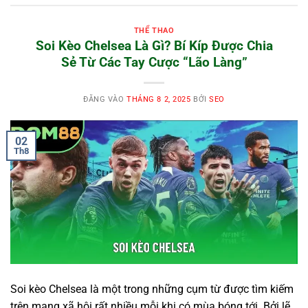
THỂ THAO
Soi Kèo Chelsea Là Gì? Bí Kíp Được Chia
Sẻ Từ Các Tay Cược “Lão Làng”
ĐĂNG VÀO
THÁNG 8 2, 2025
BỞI
SEO
02
Th8
Soi kèo Chelsea là một trong những cụm từ được tìm kiếm
trên mạng xã hội rất nhiều mỗi khi có mùa bóng tới. Bởi lẽ,